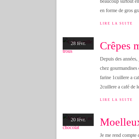
beaucoup surtout en 
en forme de gros gra
LIRE LA SUITE
Crêpes m
28 févr.
Depuis des années, j
chez gourmandises or
farine 1cuillere a c
2cuillere a café de l
LIRE LA SUITE
Moelleux
20 févr.
Je me rend compte q