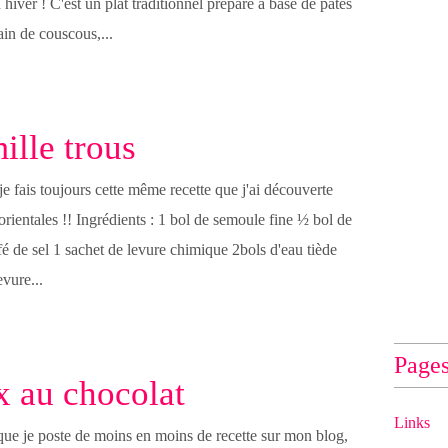
hiver ! C'est un plat traditionnel préparé à base de pâtes
in de couscous,...
ille trous
e fais toujours cette même recette que j'ai découverte
ientales !! Ingrédients : 1 bol de semoule fine ½ bol de
afé de sel 1 sachet de levure chimique 2bols d'eau tiède
evure...
Page
 au chocolat
Links
ue je poste de moins en moins de recette sur mon blog,