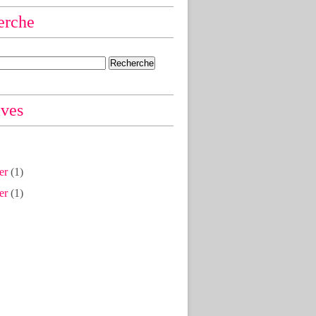
erche
ives
er
(1)
er
(1)