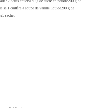
faut : 2 oeufs entiers150 g de sucre en poudre200 g de
 sel1 cuillère à soupe de vanille liquide200 g de
e1 sachet...