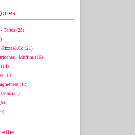
ories
- Tartes
(25)
)
 -pizzas&co
(21)
Brioches - Muffins
(19)
(14)
es
(13)
agnement
(12)
issons
(11)
(9)
6)
etter